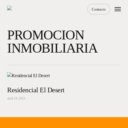
Skip
Menu
Contacto
to
main
content
PROMOCION
INMOBILIARIA
Residencial El Desert
abril 24, 2025